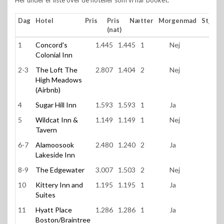
Her under er liste over de hoteller som vi har booket:
Dag
Hotel
Pris
Pris
Nætter
Morgenmad
Stjern
(nat)
Dag
Hotel
Pris
Pris
Nætter
Morgenmad
Stj
1
Concord's
1.445
1.445
1
Nej
3,0
(nat)
Colonial Inn
2-3
The Loft The
2.807
1.404
2
Nej
High Meadows
(Airbnb)
4
Sugar Hill Inn
1.593
1.593
1
Ja
4,0
5
Wildcat Inn &
1.149
1.149
1
Nej
3,0
Tavern
6-7
Alamoosook
2.480
1.240
2
Ja
3,0
Lakeside Inn
8-9
The Edgewater
3.007
1.503
2
Nej
2,0
10
Kittery Inn and
1.195
1.195
1
Ja
2,5
Suites
11
Hyatt Place
1.286
1.286
1
Ja
2,5
Boston/Braintree