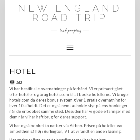
Skip
NEW ENGLAND
to
content
ROAD TRIP
leaf peeping
Toggle Navigation
HOTEL
563
Vi har bestilt alle overnatninger på forhånd. Vi er primært gået
efter hoteller og brug hotels.com til at booke hotellerne. Vi bruger
hotels.com da deres bonus system giver 1 gratis overnatning for
hver 10 afholdt. Det er også nemt at holde styr på ens bookinger
når de er booket samme sted. Desuden har vi gode erfaringer med
dem når vi har haft brug for deres support.
Vi har også booket to nætter via Airbnb. Prisen på hoteller var
simpelthen så høj i Burlington, VT at vi fandt en anden løsning.