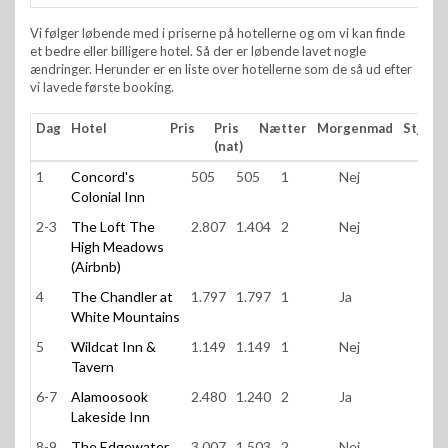
Vi følger løbende med i priserne på hotellerne og om vi kan finde
et bedre eller billigere hotel. Så der er løbende lavet nogle
ændringer. Herunder er en liste over hotellerne som de så ud efter
vi lavede første booking.
Dag
Hotel
Pris
Pris
Nætter
Morgenmad
Stjern
(nat)
Dag
Hotel
Pris
Pris
Nætter
Morgenmad
Stj
1
Concord's
505
505
1
Nej
3,0
(nat)
Colonial Inn
2-3
The Loft The
2.807
1.404
2
Nej
High Meadows
(Airbnb)
4
The Chandler at
1.797
1.797
1
Ja
3,0
White Mountains
5
Wildcat Inn &
1.149
1.149
1
Nej
3,0
Tavern
6-7
Alamoosook
2.480
1.240
2
Ja
3,0
Lakeside Inn
8-9
The Edgewater
3.007
1.503
2
Nej
2,0